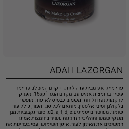
ADAH LAZORGAN
פרי מייק אפ מבית עדה לזורגן - קרם המשלב פריימר
עשיר בחומצות אמינו עם מקדם הגנה 15spf. מעניק
לרקמות נפח ולחות ומשמש כבסיס לאיפור. מועשר
בלקולגן וסיבי אלסטין, מותאם לכל סוגי העור, כולל עור
שומני. מעושר בויטמינים:d2, a, f, d, e. סוגר נקבוביות מגן
מנזקי שמש ותהליכי הזדקנות עשיר בחומצות אמינו
המשיבים את האיזון לעור. אופן השימוש: עסי בעדינות את