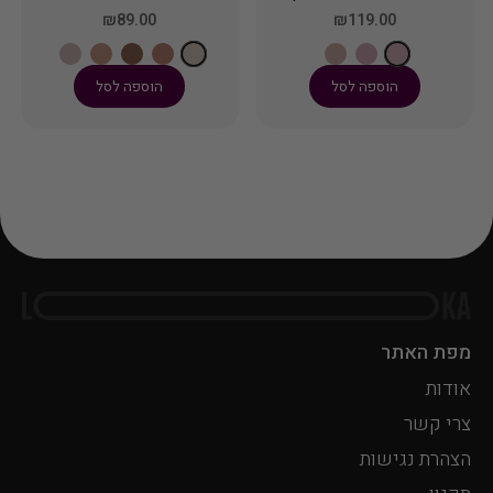
לפנים, העיניים והגוף,
שמן בעל מרקם קליל
₪89.00
₪119.00
עם חלקיקים נוצצים
המכיל מולקולות של
בגודל בינוני. מאיר
ברק פנינה.
הוספה לסל
הוספה לסל
ומוסיף זוהר לעורך
מפת האתר
אודות
צרי קשר
הצהרת נגישות