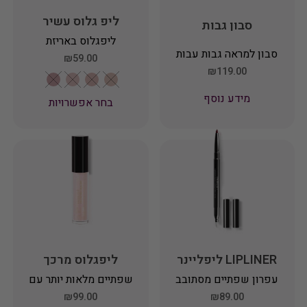
ליפ גלוס עשיר
סבון גבות
בלחות INGLOT
ליפגלוס באריזת
PLAYINN GO WITH
סבון למראה גבות עבות
שפורפרת קומפקטית
₪59.00
GLOW LIP GLOSS
ומלאות בעיצוב עמיד
₪119.00
שילווה אותך לכל מקום.
GO
לאורך זמן.
ליפגלוס עשיר בחמאת
מידע נוסף
בחר אפשרויות
שיאה ובויטמין לשפתיים
מלאות ברק. קל למריחה
ואינו משאיר תחושת
דביקות.
LIPLINER ליפליינר
ליפגלוס מרכך
INGLOT
לשפתיים מבריקות
עפרון שפתיים מסתובב
שפתיים מלאות יותר עם
ומלאות
ללא חידוד ובקצה האחר
גלוס המעניק נפח
₪99.00
₪89.00