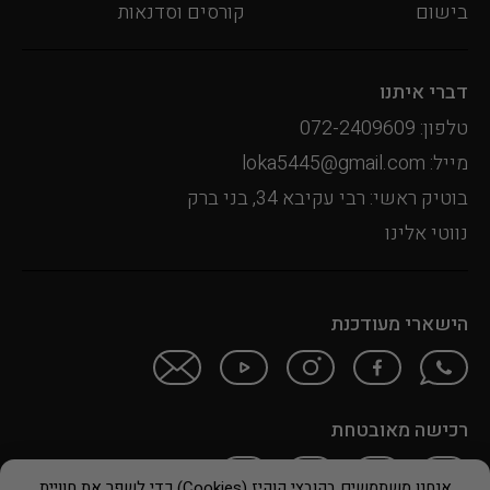
בישום
קורסים וסדנאות
דברי איתנו
טלפון: 072-2409609
מייל: loka5445@gmail.com
בוטיק ראשי: רבי עקיבא 34, בני ברק
נווטי אלינו
הישארי מעודכנת
רכישה מאובטחת
אנחנו משתמשים בקובצי קוקיז (Cookies) כדי לשפר את חוויית