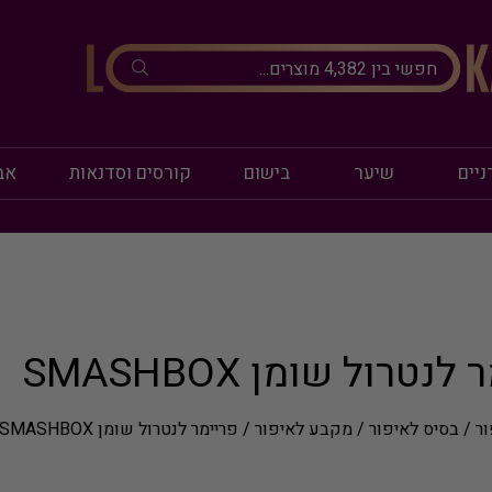
ניים
שיער
בישום
קורסים וסדנאות
אב
נטרול שומן SMASHBOX
ור
/
בסיס לאיפור / מקבע לאיפור
/ פריימר לנטרול שומן SMASHBOX