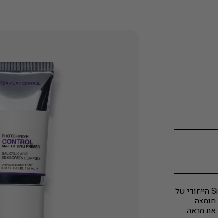
פריימר לפנים למראה מט, מועשר בקומפלקס ה-Silkscreen הייחודי של
, חומצה
 את מראה