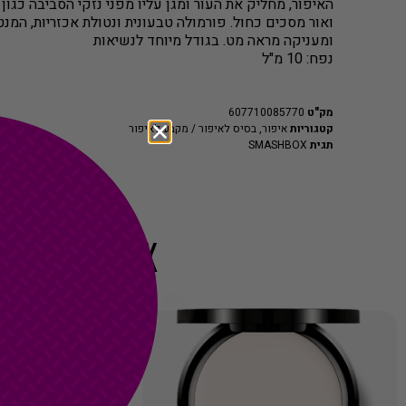
האיפור, מחליק את העור ומגן עליו מפני נזקי הסביבה כגון ז
ואור מסכים כחול. פורמולה טבעונית ונטולת אכזריות, המנ
ומעניקה מראה מט. בגודל מיוחד לנשיאות
נפח: 10 מ"ל
מק"ט
607710085770
קטגוריות
איפור
,
בסיס לאיפור / מקבע לאיפור
תגית
SMASHBOX
T LOOK