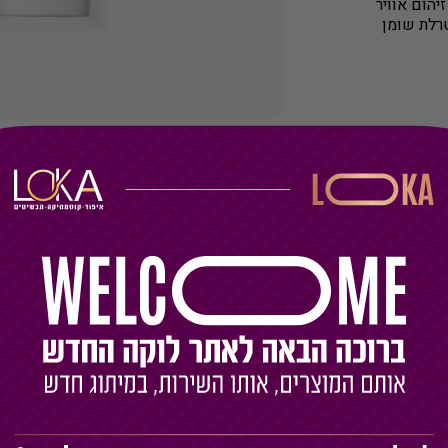
יהום אוויר
טרלת שומן
R THE PERFEC