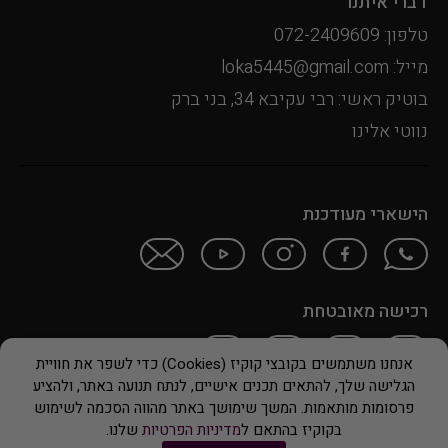
דברי איתנו
טלפון: 072-2409609
מייל: loka5445@gmail.com
בוטיק ראשי: רבי עקיבא 34, בני ברק
נווטי אלינו
הישארי מעודכנת
רכישה מאובטחת
אנחנו משתמשים בקובצי קוקיז (Cookies) כדי לשפר את חוויית
הגלישה שלך, להתאים תכנים אישיים, לנתח תנועה באתר, ולהציע
© 2024 LOKA
פרסומות מותאמות. המשך שימושך באתר מהווה הסכמה לשימוש
בקוקיז בהתאם ל
מדיניות הפרטיות
שלנו.