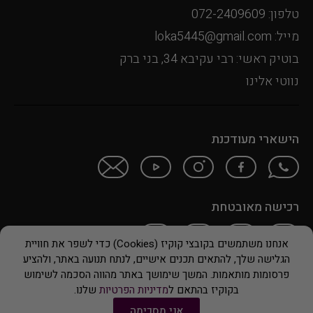
טלפון: 072-2409609
מייל: loka5445@gmail.com
בוטיק ראשי: רבי עקיבא 34, בני ברק
נווטי אלינו
הישארי מעודכנת
רכישה מאובטחת
אנחנו משתמשים בקובצי קוקיז (Cookies) כדי לשפר את חוויית
הגלישה שלך, להתאים תכנים אישיים, לנתח תנועה באתר, ולהציע
© 2024 LOKA
פרסומות מותאמות. המשך שימושך באתר מהווה הסכמה לשימוש
בקוקיז בהתאם ל
מדיניות הפרטיות
שלנו.
אני מסכימה