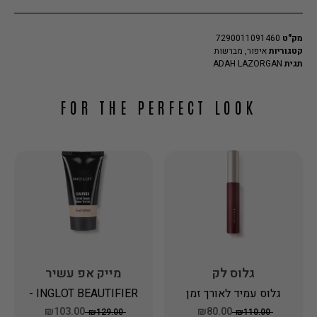
מק"ט
7290011091460
קטגוריות
איפור
,
מברשות
תגית
ADAH LAZORGAN
FOR THE PERFECT LOOK
גלוס לק
מייק אפ עשיר
בלחות ליצירת גוון
גלוס עמיד לאורך זמן
INGLOT BEAUTIFIER -
עור אחיד
בגימור מבריק למראה
מייק אפ עשיר בלחות
₪103.00
₪80.00
₪129.00
₪110.00