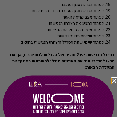
כפתור הגדלת סמן העכבר
כפתור הגדלת סמן העכבר ושינוי צבעו לשחור
כפתור מצב קריאת האתר
כפתור המציג את הצהרת הנגישות
כפתור איפוס המבטל את הנגישות
כפתור שליחת משוב נגישות
כפתור שינוי שפת הסרגל והצהרת הנגישות בהתאם
בסרגל הנגישות יש 2 סוגים של הגדלות לנוחיותכם, אך אם
תרצו להגדיל עוד את האותיות תוכלו להשתמש בפונקציות
המקלדת הבאות:
מקש Esc יפתח ויסגור את סרגל הנגישות
מקש Ctrl + יגדיל את הטקסט באתר
מקש Ctrl – יקטין את הטקסט באתר
מקש Ctrl 0 יחזיר את האתר לגדלו המקורי
מקש רווח (SPACE) יוריד את האתר כלפי מטה.